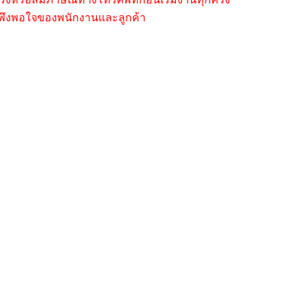
มพึงพอใจของพนักงานและลูกค้า