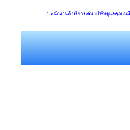
” พนักงานดี บริการเด่น บริษัทดูแลคุณเ